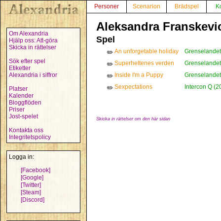
Personer
Scenarion
Brädspel
K
Aleksandra Franskevi
Om Alexandria
Spel
Hjälp oss: Att-göra
Skicka in rättelser
An unforgetable holiday
Grenselandet
✏️
Sök efter spel
Superheltenes verden
Grenselandet
✏️
Etiketter
Alexandria i siffror
Inside I'm a Puppy
Grenselandet
✏️
Sexpectations
Intercon Q (2
✏️
Platser
Kalender
Bloggflöden
Priser
Jost-spelet
Skicka in rättelser om den här sidan
Kontakta oss
Integritetspolicy
Logga in:
[Facebook]
[Google]
[Twitter]
[Steam]
[Discord]