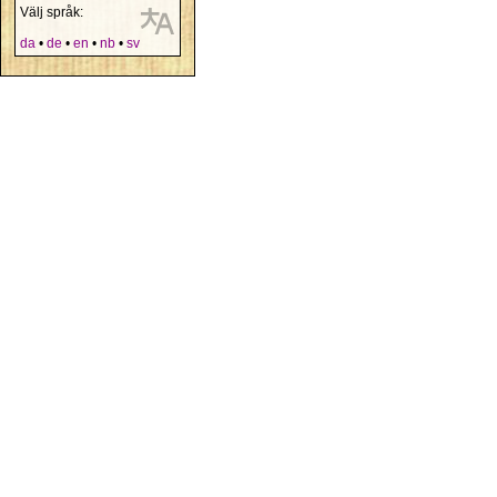
Välj språk:
da
•
de
•
en
•
nb
•
sv