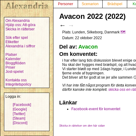
Personer
Scenarion
Brädspel
K
Avacon 2022 (2022)
Om Alexandria
←
→
Hjälp oss: Att-göra
Skicka in rättelser
Plats: Lunden, Silkeborg, Danmark
🗺️
Sök efter spel
Datum: 22 oktober 2022
Etiketter
Del av:
Avacon
Alexandria i siffror
Om konventet:
Platser
Kalender
i har efter lang tids diskussion blevet enige om
Bloggflöden
Nu skal der hygges med brætspil, og alt hvad d
Priser
Vi starter blødt op med 1dags hygge, i Lunden
Jost-spelet
fjerne ende af bygningen.
Det bliver alt for godt at se jer alle sammen 
Kontakta oss
Integritetspolicy
Vi har inte fått något program för detta konve
därför kanske inte komplett.
skicka oss en rät
Logga in:
Länkar
[Facebook]
Facebook-event för konventet
[Google]
[Twitter]
[Steam]
[Discord]
Skicka in rättelser om den här sidan