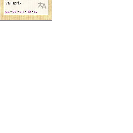
Välj språk:
da
•
de
•
en
•
nb
•
sv