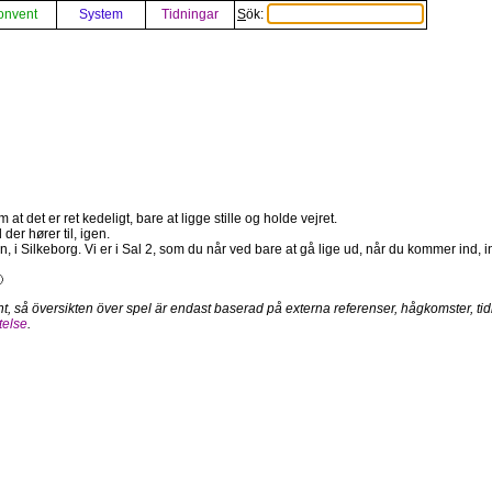
onvent
System
Tidningar
Sök:
 at det er ret kedeligt, bare at ligge stille og holde vejret.
er hører til, igen.
, i Silkeborg. Vi er i Sal 2, som du når ved bare at gå lige ud, når du kommer ind,

nt, så översikten över spel är endast baserad på externa referenser, hågkomster, tidi
telse
.