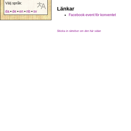
Välj språk:
Länkar
da
•
de
•
en
•
nb
•
sv
Facebook-event för konventet
Skicka in rättelser om den här sidan