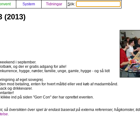
onvent
System
Tidningar
Sök:
 (2013)
 weekend i september.
olbæk, og der er gratis adgang for alle!
konkurrence, hygge, nørder, familie, unge, gamle, hygge - og så lidt
ringning af eget sovegrej.
den mod betaling, enten for hvert måltid eller ved køb af madarmbånd.
nack og drikkevarer.
ntanter!
t klikke ind på siden "Gorr Con" der har oprettet eventen.
nt, så översikten över spel är endast baserad på externa referenser, hågkomster, tidi
telse
.