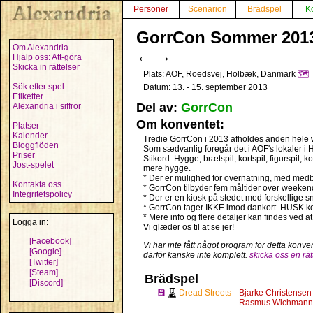
Personer
Scenarion
Brädspel
K
GorrCon Sommer 2013
Om Alexandria
←
→
Hjälp oss: Att-göra
Skicka in rättelser
Plats: AOF, Roedsvej, Holbæk, Danmark
🗺️
Sök efter spel
Datum: 13. - 15. september 2013
Etiketter
Del av:
GorrCon
Alexandria i siffror
Om konventet:
Platser
Kalender
Tredie GorrCon i 2013 afholdes anden hele
Bloggflöden
Som sædvanlig foregår det i AOF's lokaler i H
Priser
Stikord: Hygge, brætspil, kortspil, figurspil, 
Jost-spelet
mere hygge.
* Der er mulighed for overnatning, med medb
Kontakta oss
* GorrCon tilbyder fem måltider over weeken
Integritetspolicy
* Der er en kiosk på stedet med forskellige s
* GorrCon tager IKKE imod dankort. HUSK ko
* Mere info og flere detaljer kan findes ved a
Logga in:
Vi glæder os til at se jer!
[Facebook]
Vi har inte fått något program för detta konve
[Google]
därför kanske inte komplett.
skicka oss en rät
[Twitter]
[Steam]
Brädspel
[Discord]
💾
Dread Streets
Bjarke Christensen
Rasmus Wichmann