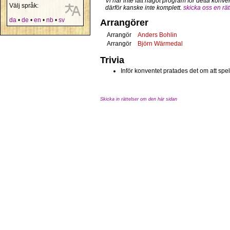
Vi har inte fått något program för detta konve
Välj språk:
därför kanske inte komplett.
skicka oss en rät
da
•
de
•
en
•
nb
•
sv
Arrangörer
Arrangör
Anders Bohlin
Arrangör
Björn Wärmedal
Trivia
Inför konventet pratades det om att spe
Skicka in rättelser om den här sidan