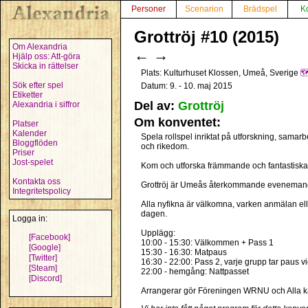
Personer
Scenarion
Brädspel
K
Grottröj #10 (2015)
Om Alexandria
←
→
Hjälp oss: Att-göra
Skicka in rättelser
Plats: Kulturhuset Klossen, Umeå, Sverige
🗺
Sök efter spel
Datum: 9. - 10. maj 2015
Etiketter
Del av:
Grottröj
Alexandria i siffror
Om konventet:
Platser
Kalender
Spela rollspel inriktat på utforskning, samar
Bloggflöden
och rikedom.
Priser
Jost-spelet
Kom och utforska främmande och fantastiska mi
Kontakta oss
Grottröj är Umeås återkommande evenemang för
Integritetspolicy
Alla nyfikna är välkomna, varken anmälan elle
dagen.
Logga in:
Upplägg:
[Facebook]
10:00 - 15:30: Välkommen + Pass 1
[Google]
15:30 - 16:30: Matpaus
[Twitter]
16:30 - 22:00: Pass 2, varje grupp tar paus v
[Steam]
22:00 - hemgång: Nattpasset
[Discord]
Arrangerar gör Föreningen WRNU och Alla ka