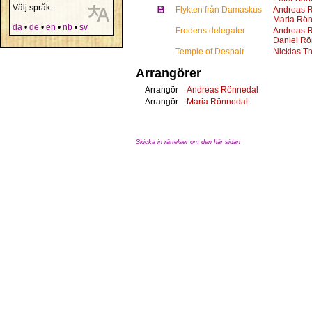
Välj språk:
💾
Flykten från Damaskus
Andreas 
Maria Rö
da
•
de
•
en
•
nb
•
sv
Fredens delegater
Andreas 
Daniel Rö
Temple of Despair
Nicklas T
Arrangörer
Arrangör
Andreas Rönnedal
Arrangör
Maria Rönnedal
Skicka in rättelser om den här sidan