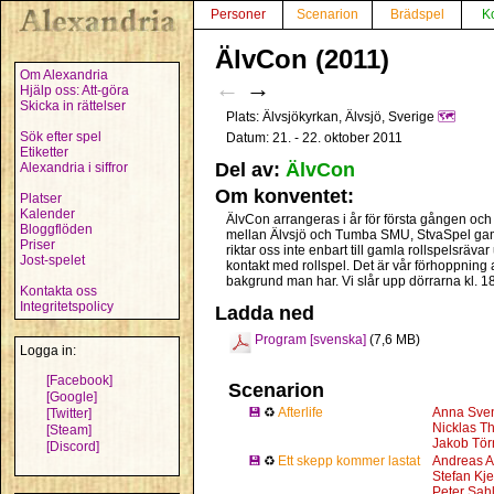
Personer
Scenarion
Brädspel
K
ÄlvCon (2011)
Om Alexandria
←
→
Hjälp oss: Att-göra
Skicka in rättelser
Plats: Älvsjökyrkan, Älvsjö, Sverige
🗺️
Sök efter spel
Datum: 21. - 22. oktober 2011
Etiketter
Del av:
ÄlvCon
Alexandria i siffror
Om konventet:
Platser
Kalender
ÄlvCon arrangeras i år för första gången oc
Bloggflöden
mellan Älvsjö och Tumba SMU, StvaSpel gam
Priser
riktar oss inte enbart till gamla rollspelsräva
Jost-spelet
kontakt med rollspel. Det är vår förhoppning 
bakgrund man har. Vi slår upp dörrarna kl. 1
Kontakta oss
Integritetspolicy
Ladda ned
Program [svenska]
(7,6 MB)
Logga in:
[Facebook]
Scenarion
[Google]
💾
♻
Afterlife
Anna Sve
[Twitter]
Nicklas T
[Steam]
Jakob Tö
[Discord]
💾
♻
Ett skepp kommer lastat
Andreas A
Stefan Kje
Peter Sahl