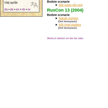
Bedste scenarie
Välj språk:
Når solen går ned
RusCon 13 (2004)
da
•
de
•
en
•
nb
•
sv
Bedste scenarie
Næste morgen
(Delt førsteplads)
Når lyset slukkes
(Delt førsteplads)
Skicka in rättelser om den här sidan