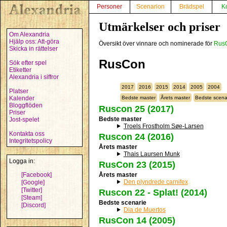
Personer
Scenarion
Brädspel
K
Utmärkelser och priser
Om Alexandria
Hjälp oss: Att-göra
Översikt över vinnare och nominerade för
Rus
Skicka in rättelser
RusCon
Sök efter spel
Etiketter
Alexandria i siffror
2017
2016
2015
2014
2005
2004
Platser
Bedste master
Årets master
Bedste scena
Kalender
Bloggflöden
Ruscon 25 (2017)
Priser
Bedste master
Jost-spelet
Troels Frostholm Søe-Larsen
Kontakta oss
Ruscon 24 (2016)
Integritetspolicy
Årets master
Thais Laursen Munk
Logga in:
RusCon 23 (2015)
Årets master
[Facebook]
Den plyndrede carnifex
[Google]
[Twitter]
Ruscon 22 - Splat! (2014)
[Steam]
Bedste scenarie
[Discord]
Dia de Muertos
RusCon 14 (2005)