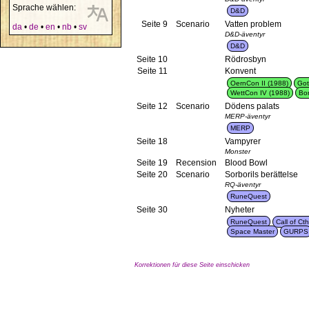
Sprache wählen:
D&D
Seite 9
Scenario
Vatten problem
da
•
de
•
en
•
nb
•
sv
D&D-äventyr
D&D
Seite 10
Rödrosbyn
Seite 11
Konvent
OernCon II (1988)
Got
WettCon IV (1988)
Bor
Seite 12
Scenario
Dödens palats
MERP-äventyr
MERP
Seite 18
Vampyrer
Monster
Seite 19
Recension
Blood Bowl
Seite 20
Scenario
Sorborils berättelse
RQ-äventyr
RuneQuest
Seite 30
Nyheter
RuneQuest
Call of Ct
Space Master
GURPS
Korrektionen für diese Seite einschicken