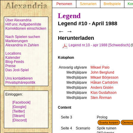
Personen
Szenarien
Brettspiele
Ko
Legend
Über Alexandria
Legend #10 - April 1988
Hilf uns: Aufgabenliste
Korrektionen einschicken
←
→
Nach Spielen suchen
Herunterladen
Markierungen
Alexandria in Zahlen
Legend nr.10 - apr 1988 [Schwedisch]
(
Locations
Kolophon
Kalender
Blog-Feeds
Preise
Ansvarig utgivare
Mikael Palo
Das Jost-Spiel
Medhjälpare
John Berglund
Medhjälpare
Mikael Börjesson
Uns kontaktieren
Medhjälpare
Håkan Carlström
Privatsphärepolitik
Medhjälpare
Anders Gislén
Medhjälpare
Klas Gustafsson
Einloggen:
Medhjälpare
Sten Åhrman
[Facebook]
[Google]
Content
[Twitter]
[Steam]
Seite 3
Prolog
[Discord]
Svarta korpen
Demonp
Seite 4
Scenario
Spök ruinen
D&D-äventyr