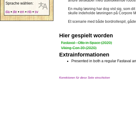
andre selskaber med udelukkende robotme
Sprache wählen:
En mulig løsning har dog vist sig, som dit
da
•
de
•
en
•
nb
•
sv
skulle indeholde løsningen på Corpore M
Et scenarie med både bordrollespil, gåd
Hier gespielt worden
Fastaval - Otto in Space (2020)
Viking-Con 39 (2020)
Extrainformationen
Presented in both a regular Fastaval an
Korrektionen für diese Seite einschicken