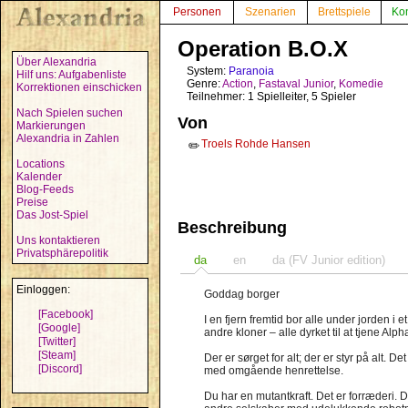
Personen
Szenarien
Brettspiele
Ko
Operation B.O.X
Über Alexandria
System:
Paranoia
Hilf uns: Aufgabenliste
Genre:
Action
,
Fastaval Junior
,
Komedie
Korrektionen einschicken
Teilnehmer: 1 Spielleiter, 5 Spieler
Nach Spielen suchen
Von
Markierungen
Alexandria in Zahlen
Troels Rohde Hansen
✏️
Locations
Kalender
Blog-Feeds
Preise
Das Jost-Spiel
Beschreibung
Uns kontaktieren
Privatsphärepolitik
da
en
da (FV Junior edition)
Einloggen:
Goddag borger
[Facebook]
I en fjern fremtid bor alle under jorden i
[Google]
andre kloner – alle dyrket til at tjene Al
[Twitter]
[Steam]
Der er sørget for alt; der er styr på alt.
[Discord]
med omgående henrettelse.
Du har en mutantkraft. Det er forræderi. 