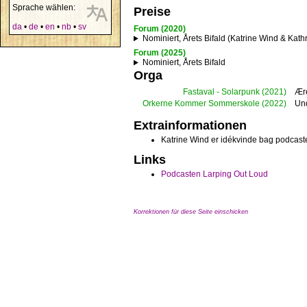
Sprache wählen:
Preise
da
•
de
•
en
•
nb
•
sv
Forum (2020)
Nominiert, Årets Bifald (Katrine Wind & Kath
Forum (2025)
Nominiert, Årets Bifald
Orga
Fastaval - Solarpunk
(2021)
Ær
Orkerne Kommer Sommerskole
(2022)
Und
Extrainformationen
Katrine Wind er idékvinde bag podca
Links
Podcasten Larping Out Loud
Korrektionen für diese Seite einschicken