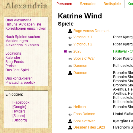
Personen
Szenarien
Brettspiele
Ko
Katrine Wind
Über Alexandria
Spiele
Hilf uns: Aufgabenliste
Korrektionen einschicken
Rage Across Denmark
Nach Spielen suchen
Victorious 1
Riber Kjærg
✏️
Markierungen
Victorious 2
Riber Kjærg
✏️
Alexandria in Zahlen
💾
2028
Fastaval - O
✏️
Locations
Kalender
Spoils of War
Riber Kjærg
✏️
Blog-Feeds
Daemon
Kulhusekolo
Preise
✏️
Das Jost-Spiel
Daemon
Broholm Slo
Broholm Slo
Uns kontaktieren
Broholm Slo
Privatsphärepolitik
Broholm Slo
Axelhus, He
Axelhus, He
Einloggen:
Kulhusekolo
Kulhusekolo
[Facebook]
[Google]
Helicon
Broholm Slo
✏️
[Twitter]
Epos Daimon
Hrubá Skála
✏️
[Steam]
[Discord]
Spoils of War
Kjærgård L
Dresden Files 1923
Hvedholm Sl