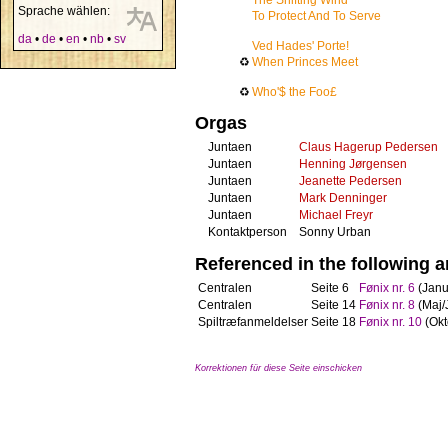
The Shifting Wind
Sprache wählen:
To Protect And To Serve
da
•
de
•
en
•
nb
•
sv
Ved Hades' Porte!
♻
When Princes Meet
♻
Who'$ the Foo£
Orgas
Juntaen
Claus Hagerup Pedersen
Juntaen
Henning Jørgensen
Juntaen
Jeanette Pedersen
Juntaen
Mark Denninger
Juntaen
Michael Freyr
Kontaktperson
Sonny Urban
Referenced in the following ar
Centralen
Seite 6
Fønix nr. 6
(Janu
Centralen
Seite 14
Fønix nr. 8
(Maj/
Spiltræfanmeldelser
Seite 18
Fønix nr. 10
(Okt
Korrektionen für diese Seite einschicken