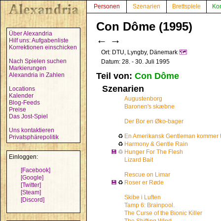
Personen
Szenarien
Brettspiele
Ko
Con Dôme (1995)
Über Alexandria
←
→
Hilf uns: Aufgabenliste
Korrektionen einschicken
Ort: DTU, Lyngby, Dänemark
🗺️
Nach Spielen suchen
Datum: 28. - 30. Juli 1995
Markierungen
Teil von:
Con Dôme
Alexandria in Zahlen
Szenarien
Locations
Kalender
Augustenborg
Blog-Feeds
Baronen's skæbne
Preise
Das Jost-Spiel
Der Bor en Øko-bager
Uns kontaktieren
♻
En Amerikansk Gentleman kommer t
Privatsphärepolitik
♻
Harmony & Gentle Rain
💾
♲
Hunger For The Flesh
Einloggen:
Lizard Bait
[Facebook]
Rescue on Limar
[Google]
💾
♻
Roser er Røde
[Twitter]
[Steam]
Skibe i Luften
[Discord]
Tamp 6: Brainpool.
The Curse of the Bionic Killer