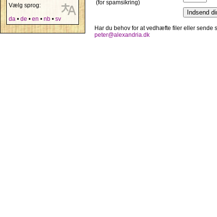
(for spamsikring)
Vælg sprog:
da
•
de
•
en
•
nb
•
sv
Har du behov for at vedhæfte filer eller sende
peter@alexandria.dk