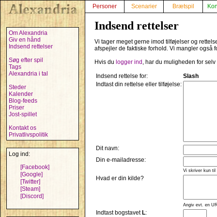
Personer
Scenarier
Brætspil
Kon
Indsend rettelser
Om Alexandria
Giv en hånd
Vi tager meget gerne imod tilføjelser og rettel
Indsend rettelser
afspejler de faktiske forhold. Vi mangler også f
Søg efter spil
Hvis du
logger ind
, har du muligheden for selv
Tags
Alexandria i tal
Indsend rettelse for:
Slash
Indtast din rettelse eller tilføjelse:
Steder
Kalender
Blog-feeds
Priser
Jost-spillet
Kontakt os
Privatlivspolitik
Dit navn:
Log ind:
Din e-mailadresse:
[Facebook]
Vi skriver kun til
[Google]
Hvad er din kilde?
[Twitter]
[Steam]
[Discord]
Angiv evt. en UR
Indtast bogstavet
L
: