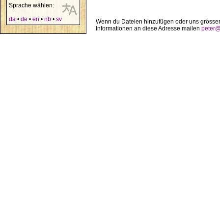
Sprache wählen:
da
•
de
•
en
•
nb
•
sv
Wenn du Dateien hinzufügen oder uns grösser
Informationen an diese Adresse mailen
peter@