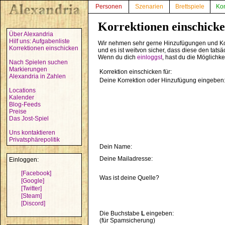
Personen
Szenarien
Brettspiele
Ko
Korrektionen einschick
Über Alexandria
Hilf uns: Aufgabenliste
Wir nehmen sehr gerne Hinzufügungen und Ko
Korrektionen einschicken
und es ist weitvon sicher, dass diese den tats
Wenn du dich
einloggst
, hast du die Möglichk
Nach Spielen suchen
Markierungen
Korrektion einschicken für:
Alexandria in Zahlen
Deine Korrektion oder Hinzufügung eingeben
Locations
Kalender
Blog-Feeds
Preise
Das Jost-Spiel
Uns kontaktieren
Privatsphärepolitik
Dein Name:
Deine Mailadresse:
Einloggen:
[Facebook]
Was ist deine Quelle?
[Google]
[Twitter]
[Steam]
[Discord]
Die Buchstabe
L
eingeben:
(für Spamsicherung)