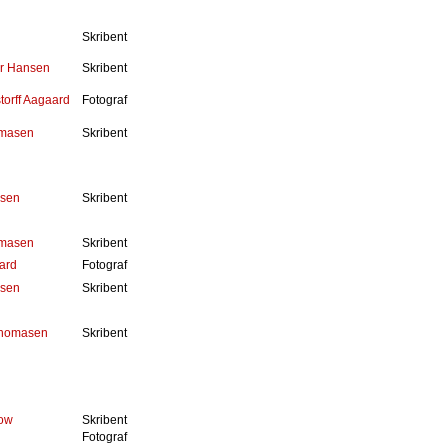
Skribent
r Hansen
Skribent
orff Aagaard
Fotograf
omasen
Skribent
nsen
Skribent
omasen
Skribent
ard
Fotograf
nsen
Skribent
Thomasen
Skribent
ow
Skribent
Fotograf