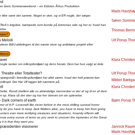
nd
rer årets Sommerweekend – en Eidolon Århus Produktion
Mads Havshøj
r ikke være det samme. Noget er sket, og vi ER nogle, der sørger.
Søren Somme
 TRoA’s krigslive, kæmpede som bonde på bretonias side og her er, hvad han
velse.
Thomas Bernst
kejser?
s Melodi
Ulf Porup Th
nviterer B&U-afdelingen til det næste store og ambitiøse projekt efter
Melodi
laver
Klara Christe
g nogle tanker om rollespilsmiljøet og dens heraki. Dem har hun valgt at dele
 Theatre eller Totalteater?
Ulf Porup Th
 spørgsmål i liverollespilsmiljøet har altid været, hvad der helt præcist kan
Mikkel Bækga
rollespil. Det Har Ulf kigget lidt nærmere på.
lt
Klara Christe
helte. Rundt imellem alle os almindelige mennesker er der af og til en af dem
et op. Klara så det sker og har her skrevet om sin oplevelse.
- Dark corners of earth
Bjørn Porup 
or of H.P. Lovecraft like never before in the most chilling survival horror
ly do you have to keep Jack Walters alive, you have to keep him from going
nters ever more terrifying creatures and situations. Insanity effects will
nce every ounce of terror as you seek to uncover the mysteries of the Great
it is that they want you.
præsidenten visionerer
Jannick Raun
Mads Havshøj