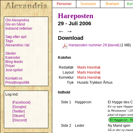
Personer
Scenarier
Brætspil
Kon
Hareposten
Om Alexandria
29 - Juli 2006
Giv en hånd
Indsend rettelser
←
→
Søg efter spil
Download
Tags
Alexandria i tal
Hareposten nummer 29 [dansk]
(1 MB)
Steder
Kolofon
Kalender
Blog-feeds
Priser
Redaktør
Mads Havshøj
Jost-spillet
Layout
Mads Havshøj
Korrektur
Maria Havshøj
Kontakt os
Tryk
Husets Trykkeri Århus
Privatlivspolitik
Indhold
Log ind:
Side 1
Hyggecon
El Hygge des 
[Facebook]
En ny type Hyggeco
[Google]
la Rësistance” i 2
[Twitter]
jubel vil ingen end
[Steam]
El Hyggecon - Re
[Discord]
Side 2
Leder
Ny Mand igen
Så er der ny mand