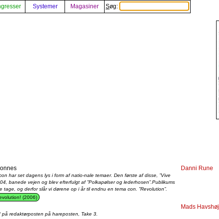
gresser
Systemer
Magasiner
Søg:
Connes
Danni Rune
n har set dagens lys i form af natio-nale temaer. Den første af disse, ”Vive
004, banede vejen og blev efterfulgt af ”Polkapølser og lederhosen”.Publikums
e tage, og derfor slår vi dørene op i år til endnu en tema con. ”Revolution”.
volution! (2006)
Mads Havshøj
 på redaktørposten på hareposten, Take 3.