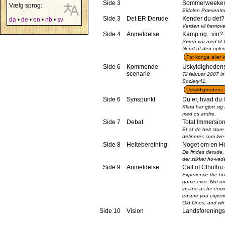
Side 3
Sommerweeke
Vælg sprog:
Eidolon Præsente
Side 3
Det ER Derude
Kender du det?
da
•
de
•
en
•
nb
•
sv
Verden vil fremove
Side 4
Anmeldelse
Kamp og...vin?
Søren var med til
fik ud af den ople
For konge eller 
Side 6
Kommende
Uskyldigheden
scenarie
Til februar 2007 i
Society41.
Uskyldighedens 
Side 6
Synspunkt
Du er, hvad du 
Klara har gjort si
med os andre.
Side 7
Debat
Total Immersion
Et af de helt store
defineres som live-
Side 8
Helteberetning
Noget om en He
De findes derude, 
der stikker ho-ved
Side 9
Anmeldelse
Call of Cthulhu 
Experience the horr
game ever. Not on
insane as he encou
ensure you experie
Old Ones, and why 
Side 10
Vision
Landsforenings