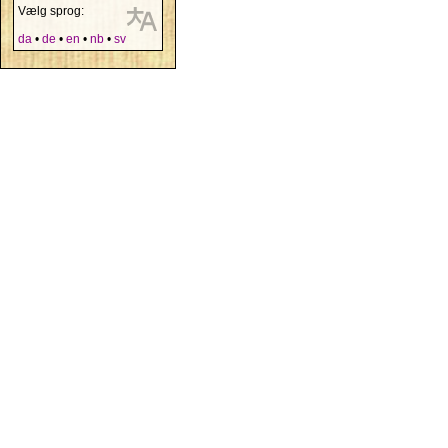
Vælg sprog:
da
•
de
•
en
•
nb
•
sv