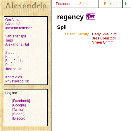
Personer
Scenarier
Brætspil
Kon
regency
🗺️
Om Alexandria
Giv en hånd
Spil
Indsend rettelser
Lies and Liability
Carly Smallbird
Søg efter spil
Jess Comstock
Tags
Vivien Grimm
Alexandria i tal
Steder
Kalender
Blog-feeds
Priser
Jost-spillet
Kontakt os
Privatlivspolitik
Log ind:
[Facebook]
[Google]
[Twitter]
[Steam]
[Discord]