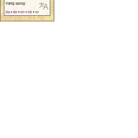
Vælg sprog:
da
•
de
•
en
•
nb
•
sv