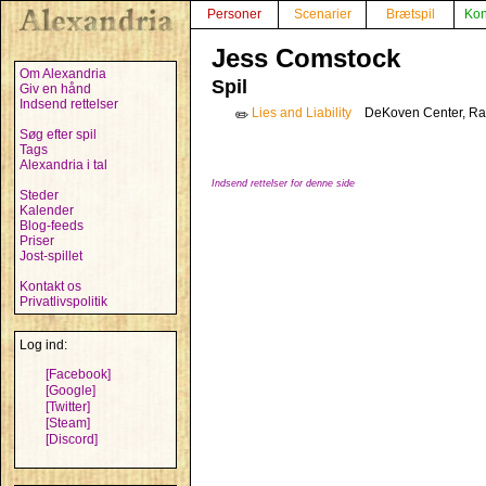
Personer
Scenarier
Brætspil
Kon
Jess Comstock
Om Alexandria
Spil
Giv en hånd
Indsend rettelser
Lies and Liability
DeKoven Center, Ra
✏️
Søg efter spil
Tags
Alexandria i tal
Indsend rettelser for denne side
Steder
Kalender
Blog-feeds
Priser
Jost-spillet
Kontakt os
Privatlivspolitik
Log ind:
[Facebook]
[Google]
[Twitter]
[Steam]
[Discord]