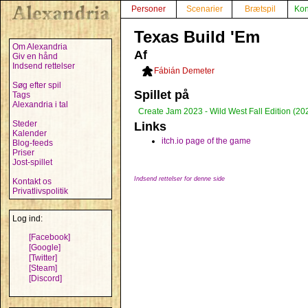
Personer
Scenarier
Brætspil
Kon
Texas Build 'Em
Om Alexandria
Af
Giv en hånd
Indsend rettelser
Fábián Demeter
Søg efter spil
Spillet på
Tags
Alexandria i tal
Create Jam 2023 - Wild West Fall Edition (20
Steder
Links
Kalender
itch.io page of the game
Blog-feeds
Priser
Jost-spillet
Indsend rettelser for denne side
Kontakt os
Privatlivspolitik
Log ind:
[Facebook]
[Google]
[Twitter]
[Steam]
[Discord]