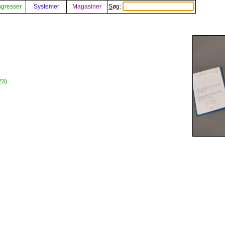
gresser
Systemer
Magasiner
Søg:
23)