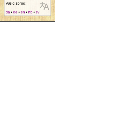
Vælg sprog:
da
•
de
•
en
•
nb
•
sv