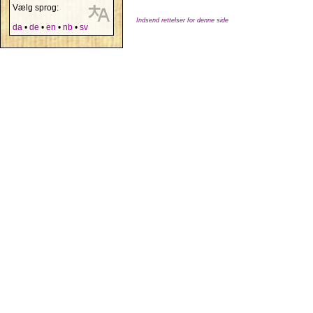
Vælg sprog:
Indsend rettelser for denne side
da
•
de
•
en
•
nb
•
sv