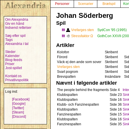
Personer
Scenarier
Brætspil
Kon
Johan Söderberg
Om Alexandria
Spil
Giv en hånd
Indsend rettelser
💾
Vrefarges sten
SydCon '95 (1995)
Søg efter spil
💾
🎨
Stressfaktor Ω
GothCon XXVII (200
Tags
Alexandria i tal
Artikler
Steder
Kolofon
Skribent
Kalender
Förord
Skribent
Si
Blog-feeds
Väck ej den ande som sover
Skribent
Si
Priser
Vrefarges sten
Skribent
Si
Jost-spillet
Svart pogrom
Skribent
Si
Kontakt os
Brevspalten
Insändare
Si
Privatlivspolitik
Nævnt i følgende artikler
The people behind the fragments
Side 4
Inte
Log ind:
Klubbspalten
Side 23
Sin
[Facebook]
Klubbspalten
Side 16
Sin
[Google]
Klubb- och Fanzinespalten
Side 36
Sin
[Twitter]
Klubbspalten
Side 16
Sin
[Steam]
Fanzinespalten
Side 15
Sin
[Discord]
Klubbspalten
Side 16
Sin
Fanzinespalten
Side 35
Sin