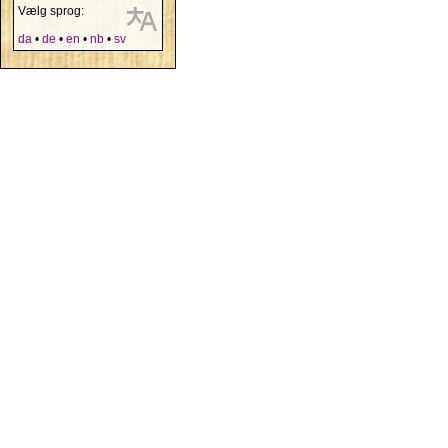
Vælg sprog:
da
•
de
•
en
•
nb
•
sv