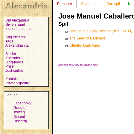
Personer
Scenarier
Brætspil
Kon
Jose Manuel Caballer
Om Alexandria
Spil
Giv en hånd
Indsend rettelser
Basic role playing system (ARCON 33)
✏️
Søg efter spil
The Seed of Darkness
✏️
Tags
Alexandria i tal
Cthulhu Dark Ages
✏️
Steder
Kalender
Blog-feeds
Indsend rettelser for denne side
Priser
Jost-spillet
Kontakt os
Privatlivspolitik
Log ind:
[Facebook]
[Google]
[Twitter]
[Steam]
[Discord]