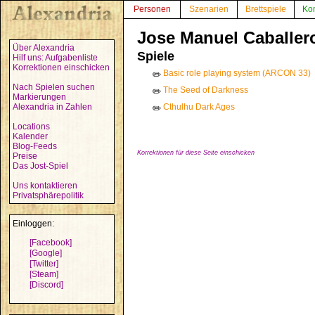
Personen
Szenarien
Brettspiele
Ko
Jose Manuel Caballer
Über Alexandria
Spiele
Hilf uns: Aufgabenliste
Korrektionen einschicken
Basic role playing system (ARCON 33)
✏️
Nach Spielen suchen
The Seed of Darkness
✏️
Markierungen
Alexandria in Zahlen
Cthulhu Dark Ages
✏️
Locations
Kalender
Blog-Feeds
Korrektionen für diese Seite einschicken
Preise
Das Jost-Spiel
Uns kontaktieren
Privatsphärepolitik
Einloggen:
[Facebook]
[Google]
[Twitter]
[Steam]
[Discord]