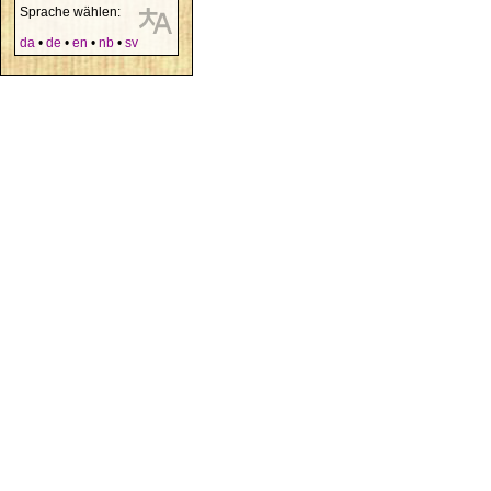
Sprache wählen:
da
•
de
•
en
•
nb
•
sv