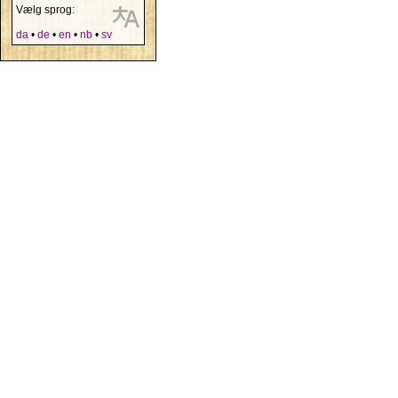
Vælg sprog:
da
•
de
•
en
•
nb
•
sv