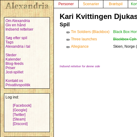
Personer
Scenarier
Brætspil
Kon
Kari Kvittingen Djukas
Om Alexandria
Spil
Giv en hånd
Indsend rettelser
Tin Soldiers (Blackbox)
Black Box Hor
✏️
Søg efter spil
Three launches
Blackbox Cph
✏️
Tags
Alexandria i tal
Allegiance
Skien, Norge 
✏️
Steder
Kalender
Blog-feeds
Indsend rettelser for denne side
Priser
Jost-spillet
Kontakt os
Privatlivspolitik
Log ind:
[Facebook]
[Google]
[Twitter]
[Steam]
[Discord]