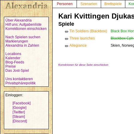
Personen
Szenarien
Brettspiele
Ko
Kari Kvittingen Djukas
Über Alexandria
Spiele
Hilf uns: Aufgabenliste
Korrektionen einschicken
Tin Soldiers (Blackbox)
Black Box Hor
✏️
Nach Spielen suchen
Three launches
Blackbox Cph
✏️
Markierungen
Alexandria in Zahlen
Allegiance
Skien, Norwe
✏️
Locations
Kalender
Blog-Feeds
Korrektionen für diese Seite einschicken
Preise
Das Jost-Spiel
Uns kontaktieren
Privatsphärepolitik
Einloggen:
[Facebook]
[Google]
[Twitter]
[Steam]
[Discord]