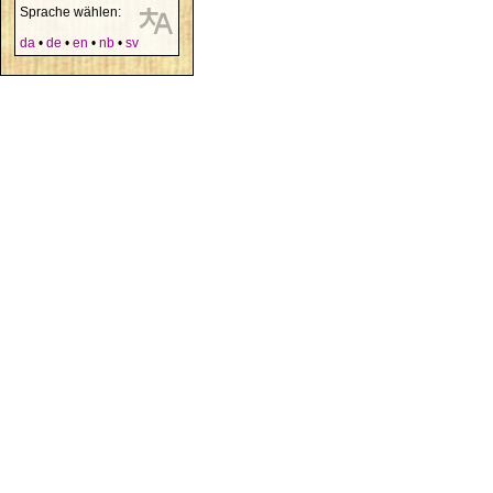
Sprache wählen:
da
•
de
•
en
•
nb
•
sv