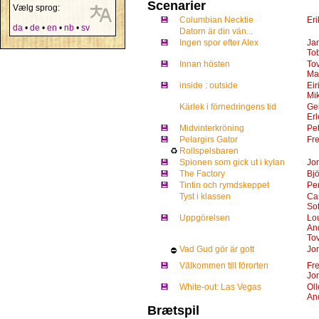
Scenarier
Vælg sprog:
💾
Columbian Necktie
Er
da
•
de
•
en
•
nb
•
sv
Datorn är din vän...
💾
Ingen spor efter Alex
Ja
To
💾
Innan hösten
To
Ma
💾
inside : outside
Eir
Mi
Kärlek i förnedringens tid
Ge
Er
💾
Midvinterkröning
Pet
💾
Pelargirs Gator
Fr
♻
Rollspelsbaren
💾
Spionen som gick ut i kylan
Jon
💾
The Factory
Bj
💾
Tintin och rymdskeppet
Pe
Tyst i klassen
Car
So
💾
Uppgörelsen
Lo
And
Tov
Vad Gud gör är gott
Jon
⛔
💾
Välkommen till förorten
Fre
Jo
💾
White-out: Las Vegas
Ol
An
Brætspil