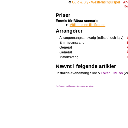
♻
Guld & Bly - Westerns figurspel
And
Tov
Priser
Emmis för Bästa scenario
Välkommen till förorten
Arrangører
Arrangemangsansvarig (rollspel och lajv)
Emmis-ansvarig
General
General
Matansvarig
Nævnt i følgende artikler
Inställda evenemang
Side 5
Löken LinCon
(2
Indsend rettelser for denne side