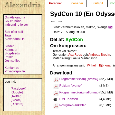
Personer
Scenarier
Brætspil
Kon
SydCon 10 (En Odyssé
Om Alexandria
←
→
Giv en hånd
Indsend rettelser
Sted: Värnhemsskolan, Malmö, Sverige
🗺️
Søg efter spil
Dato: 2. - 5. august 2001
Tags
Del af:
SydCon
Alexandria i tal
Om kongressen:
Steder
Kalender
Temat var "Resa".
Blog-feeds
Generaler:
Åsa Roos
och
Andreas Brodin
.
Priser
Matansvarig: Loella Mårtensson.
Jost-spillet
Arrangemangsansvarig:
Wilhelm Björkman
(
Kontakt os
Privatlivspolitik
Download
Programmet (scan) [svensk]
(32,2 MB)
Log ind:
Reklam [svensk]
(3 MB)
[Facebook]
[Google]
Programmet (originalformat)
(55,8 MB)
[Twitter]
DMF Plansch
(4,4 MB)
🖼️
[Steam]
[Discord]
Postgiro-blanketten
(0,1 MB)