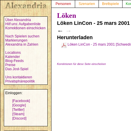
Personen
Szenarien
Brettspiele
Ko
Löken
Über Alexandria
Löken LinCon - 25 mars 2001
Hilf uns: Aufgabenliste
Korrektionen einschicken
←
→
Nach Spielen suchen
Herunterladen
Markierungen
Alexandria in Zahlen
Löken LinCon - 25 mars 2001 [Schwedi
Locations
Kalender
Blog-Feeds
Korrektionen für diese Seite einschicken
Preise
Das Jost-Spiel
Uns kontaktieren
Privatsphärepolitik
Einloggen:
[Facebook]
[Google]
[Twitter]
[Steam]
[Discord]