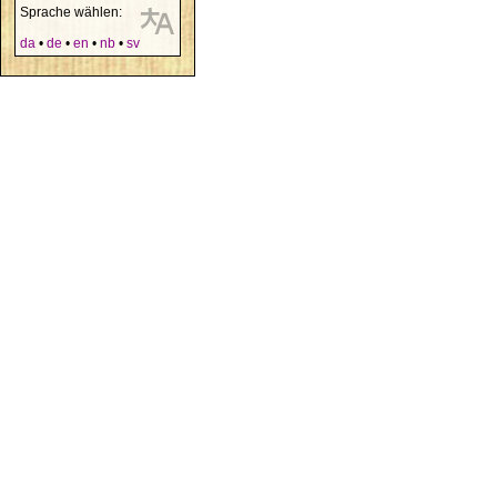
Sprache wählen:
da
•
de
•
en
•
nb
•
sv