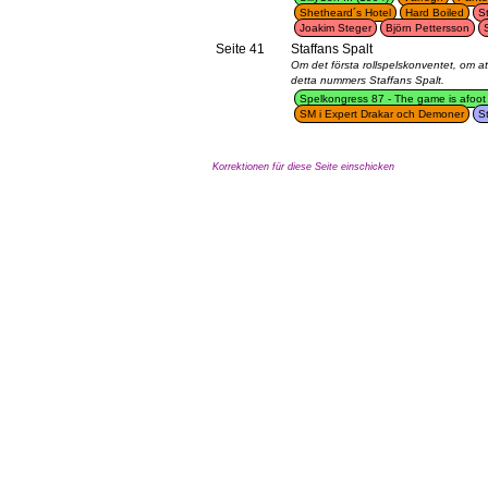
Shetheard´s Hotel
Hard Boiled
S
Joakim Steger
Björn Pettersson
Seite 41
Staffans Spalt
Om det första rollspelskonventet, om at
detta nummers Staffans Spalt.
Spelkongress 87 - The game is afoot
SM i Expert Drakar och Demoner
S
Korrektionen für diese Seite einschicken