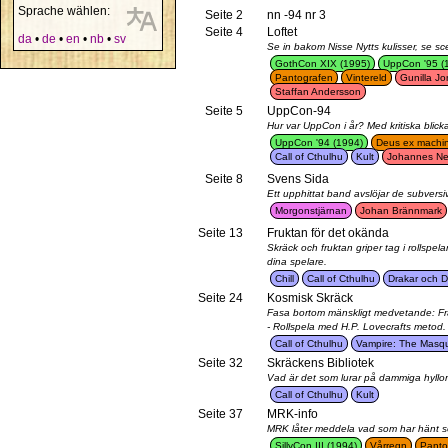
Sprache wählen:
Seite 2
nn -94 nr 3
Seite 4
Loftet
da
•
de
•
en
•
nb
•
sv
Se in bakom Nisse Nytts kulisser, se sc
GothCon XIX (1995)
UppCon '95 (
Pantografen
Vintereld
Gunilla J
Staffan Andersson
Seite 5
UppCon-94
Hur var UppCon i år? Med kritiska blick
UppCon '94 (1994)
Deus ex machi
Call of Cthulhu
Kult
Johannes Ne
Seite 8
Svens Sida
Ett upphittat band avslöjar de subvers
Morgonstjärnan
Johan Brännmark
Seite 13
Fruktan för det okända
Skräck och fruktan griper tag i rollspe
dina spelare.
Chill
Call of Cthulhu
Drakar och 
Seite 24
Kosmisk Skräck
Fasa bortom mänskligt medvetande: Frå
- Rollspela med H.P. Lovecrafts metod.
Call of Cthulhu
Vampire: The Masq
Seite 32
Skräckens Bibliotek
Vad är det som lurar på dammiga hyllor
Call of Cthulhu
Kult
Seite 37
MRK-info
MRK låter meddela vad som har hänt se
SillyCon III (1994)
Vårregn
Panto