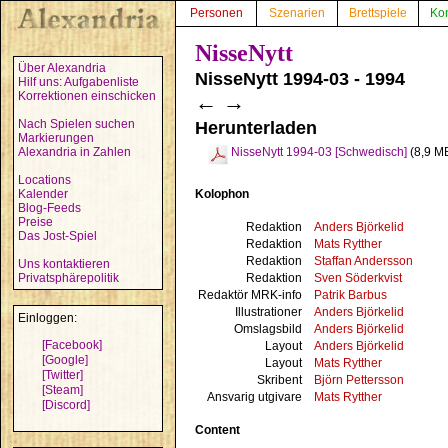
Personen
Szenarien
Brettspiele
Ko
NisseNytt
Über Alexandria
NisseNytt 1994-03 - 1994
Hilf uns: Aufgabenliste
Korrektionen einschicken
←
→
Nach Spielen suchen
Herunterladen
Markierungen
Alexandria in Zahlen
NisseNytt 1994-03 [Schwedisch]
(8,9 M
Locations
Kolophon
Kalender
Blog-Feeds
Preise
Redaktion
Anders Björkelid
Das Jost-Spiel
Redaktion
Mats Rytther
Redaktion
Staffan Andersson
Uns kontaktieren
Redaktion
Sven Söderkvist
Privatsphärepolitik
Redaktör MRK-info
Patrik Barbus
Illustrationer
Anders Björkelid
Einloggen:
Omslagsbild
Anders Björkelid
[Facebook]
Layout
Anders Björkelid
[Google]
Layout
Mats Rytther
[Twitter]
Skribent
Björn Pettersson
[Steam]
Ansvarig utgivare
Mats Rytther
[Discord]
Content