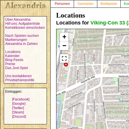
Personen
Szenarien
Brettspiele
Ko
Locations
Über Alexandria
Locations for
Viking-Con 33 (
Hilf uns: Aufgabenliste
Korrektionen einschicken
+
Nach Spielen suchen
Markierungen
Alexandria in Zahlen
−
Locations
Kalender
Blog-Feeds
Preise
Das Jost-Spiel
Uns kontaktieren
Privatsphärepolitik
Einloggen:
[Facebook]
[Google]
[Twitter]
[Steam]
[Discord]