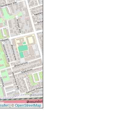
aflet
|
©
OpenStreetMap