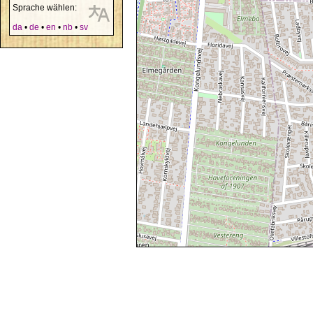
Sprache wählen:
da
•
de
•
en
•
nb
•
sv