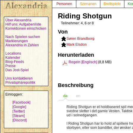
Personen
Szenarien
Brettspiele
Ko
Riding Shotgun
Über Alexandria
Teilnehmer: 4, 6 or 8
Hilf uns: Aufgabenliste
Korrektionen einschicken
Von
Nach Spielen suchen
Søren Brandborg
Markierungen
Mark Elsdon
Alexandria in Zahlen
Locations
Herunterladen
Kalender
Blog-Feeds
Regeln [Englisch]
(8,8 MB)
Preise
Das Jost-Spiel
Uns kontaktieren
Privatsphärepolitik
Beschreibung
Einloggen:
da
en
[Facebook]
[Google]
Riding Shotgun er et holdbaseret spil med
svedne sletter i det gamle Vesten. Taktisk
[Twitter]
ud i solnedgangen.
[Steam]
[Discord]
I Riding Shotgun har to hold af spillere hv
storbyen, eller som banditter, der ønsker