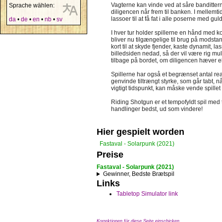
Vagterne kan vinde ved at såre bandittern
Sprache wählen:
diligencen når frem til banken. I mellemt
lassoer til at få fat i alle poserne med gul
da
•
de
•
en
•
nb
•
sv
I hver tur holder spillerne en hånd med k
bliver nu tilgængelige til brug på modstan
kort til at skyde fjender, kaste dynamit, 
billedsiden nedad, så der vil være rig mul
tilbage på bordet, om diligencen hæver elle
Spillerne har også et begrænset antal reak
genvinde tiltrængt styrke, som går tabt, når
vigtigt tidspunkt, kan måske vende spillet t
Riding Shotgun er et tempofyldt spil med 
handlinger bedst, ud som vindere!
Hier gespielt worden
Fastaval - Solarpunk (2021)
Preise
Fastaval - Solarpunk (2021)
Gewinner, Bedste Brætspil
Links
Tabletop Simulator link
Korrektionen für diese Seite einschicken