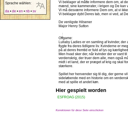
Vi beklager at måtte informere dem om, at d
Sprache wählen:
mænd, sine kammerater, i krigen og De kan v
Vi må desværre informere Dem om, at vi ikke
da
•
de
•
en
•
nb
•
sv
Vi beklager dybt Deres tab, men vi ved, at D
De venligste Hilsener
Major Henry Sutton
:
Offgame:
Lullaby Ladies er en samling af kvinder, der a
flygte fra deres tidligere liv. Kvinderne er
på at deres fremtid er fuld af lys og kærlighed
Men hvad sker der, når kvinder der er vant til
verdenskrig, der truer dem alle, men også m
midt i et land, der er præget af krig og skal f
stærkere.
Spillet her henvender sig til dig, der gerne v
sideløbende med en historie om en verdenskrig
med at spille et andet køn.
Hier gespielt worden
ESFROAG (2015)
Korrektionen für diese Seite einschicken