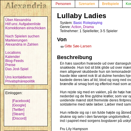
Personen
Szenarien
Brettspiele
Ko
Lullaby Ladies
Über Alexandria
System:
Basic Roleplaying
Hilf uns: Aufgabenliste
Genre:
Action
,
Drama
Korrektionen einschicken
Teilnehmer: 1 Spielleiter, 3-5 Spieler
Nach Spielen suchen
Von
Markierungen
Alexandria in Zahlen
Gitte Søe-Larsen
✏️
Locations
Beschreibung
Kalender
Blog-Feeds
En hæs saxofon hvæsede ud over dansegulvet
Preise
snakkede. Hun lod sit blik glide ud over mæ
Das Jost-Spiel
men alligevel skubbede hun sin lemonadedrik 
havde ikke været nok til at dulme hendes hje
Uns kontaktieren
kastede deres læs af ild, blod og sorg ned o
Privatsphärepolitik
brændte al smag bort og efterlod mad som a
Hun rejste sig med en vaklen, på de høje hæl
Einloggen:
nederdel og de fine gyldne krøller, som var op
uvidende mænd stolt fremviste deres fintpres
[Facebook]
soldaterne med røde læber. Læber med samme
[Google]
[Twitter]
Hun rettede sig op i sin fulde højde og åbnede
[Steam]
drukne sig selv i den farverige ungdomsfest, d
[Discord]
ind i papiret med sorgens bogstaver på uskyl
Fru Lily Hampson