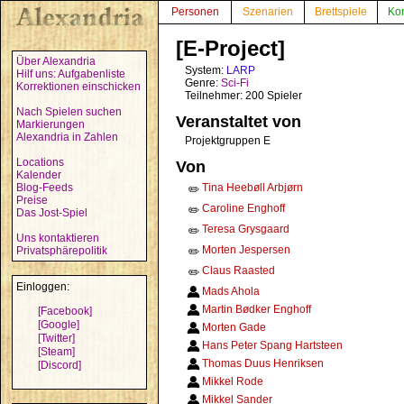
Personen
Szenarien
Brettspiele
Ko
[E-Project]
Über Alexandria
System:
LARP
Hilf uns: Aufgabenliste
Genre:
Sci-Fi
Korrektionen einschicken
Teilnehmer: 200 Spieler
Nach Spielen suchen
Veranstaltet von
Markierungen
Alexandria in Zahlen
Projektgruppen E
Locations
Von
Kalender
Blog-Feeds
Tina Heebøll Arbjørn
✏️
Preise
Caroline Enghoff
✏️
Das Jost-Spiel
Teresa Grysgaard
✏️
Uns kontaktieren
Morten Jespersen
Privatsphärepolitik
✏️
Claus Raasted
✏️
Einloggen:
Mads Ahola
Martin Bødker Enghoff
[Facebook]
[Google]
Morten Gade
[Twitter]
Hans Peter Spang Hartsteen
[Steam]
Thomas Duus Henriksen
[Discord]
Mikkel Rode
Mikkel Sander