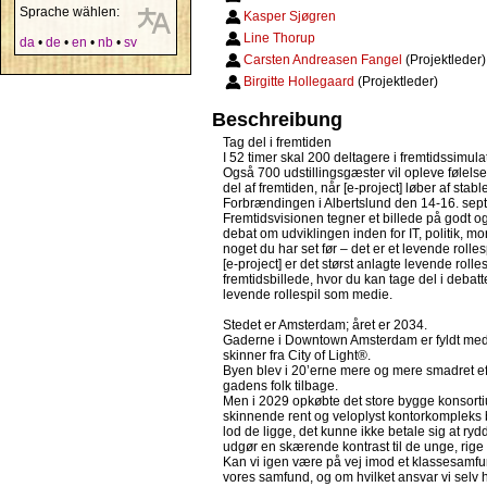
Sprache wählen:
Kasper Sjøgren
Line Thorup
da
•
de
•
en
•
nb
•
sv
Carsten Andreasen Fangel
(Projektleder)
Birgitte Hollegaard
(Projektleder)
Beschreibung
Tag del i fremtiden
I 52 timer skal 200 deltagere i fremtidssimul
Også 700 udstillingsgæster vil opleve følelsen
del af fremtiden, når [e-project] løber af stab
Forbrændingen i Albertslund den 14-16. sep
Fremtidsvisionen tegner et billede på godt og
debat om udviklingen inden for IT, politik, mor
noget du har set før – det er et levende rollesp
[e-project] er det størst anlagte levende roll
fremtidsbillede, hvor du kan tage del i deb
levende rollespil som medie.
Stedet er Amsterdam; året er 2034.
Gaderne i Downtown Amsterdam er fyldt med 
skinner fra City of Light®.
Byen blev i 20’erne mere og mere smadret efte
gadens folk tilbage.
Men i 2029 opkøbte det store bygge konsortiu
skinnende rent og veloplyst kontorkompleks 
lod de ligge, det kunne ikke betale sig at ry
udgør en skærende kontrast til de unge, rige 
Kan vi igen være på vej imod et klassesamfun
vores samfund, og om hvilket ansvar vi selv h