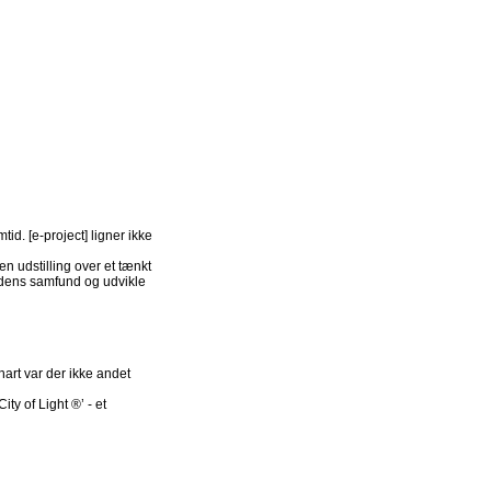
tid. [e-project] ligner ikke
en udstilling over et tænkt
idens samfund og udvikle
nart var der ikke andet
y of Light ®’ - et