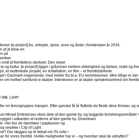
ationen [e-project] bo, arbejde, spise, sove og ånde i Amsterdam år 2034.
 af at blive en
len på
tember.
 ondt af fremtidens storbyer. Den rejser
al og kultur. [e-project] ligger i gråzonen mellem virkelighed og fantasi, nutid og frem
il, et multimedie projekt, en installation, en film – et fremtidsbillede.
espil i Danmark nogensinde, med midler fra bl.a. EU-kommisionen. Men tillige er det 
atten om hvilket samfund vi skaber. Intentionen er at skabe opmærksomhed om fremt
støj. Lyset
r en terrorgruppes hærgen. Efter ganske få år flyttede de fleste store firmaer, og s
m Miriad Enterprises store dele af den gamle by, og byggede forretningsområdet ’Cit
bygget i udkanten af resterne af den gamle by. Downtown
dde. Her bor de hjemløse i papkasser og
og smukke i City of Light.
d? Der lægges op til debat om ITs rolle i
ar for vores fremtid. Hvilke muligheder har vi – og hvordan skal de udnyttes?