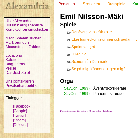
Personen
Szenarien
Brettspiele
Ko
Emil Nilsson-Mäki
Über Alexandria
Spiele
Hilf uns: Aufgabenliste
Korrektionen einschicken
Det övergivna kråkslottet
✏️
Nach Spielen suchen
Efter lugnet kom stormen och sedan......
✏️
Markierungen
Alexandria in Zahlen
Speleman grå
✏️
Julen 42
✏️
Locations
Kalender
Scener från Danmark
✏️
Blog-Feeds
Preise
Se på mig! Känner du igen mig?
✏️
Das Jost-Spiel
Orga
Uns kontaktieren
Privatsphärepolitik
SävCon
(1999)
Äventyrskorrigerare
SävCon
(1999)
Planeringsgruppen
Einloggen:
[Facebook]
[Google]
Korrektionen für diese Seite einschicken
[Twitter]
[Steam]
[Discord]