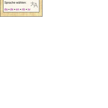
Sprache wählen:
da
•
de
•
en
•
nb
•
sv