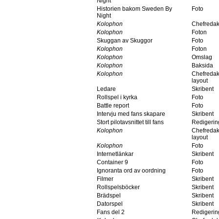
Night
Historien bakom Sweden By
Foto
Night
Kolophon
Chefredak
Kolophon
Foton
Skuggan av Skuggor
Foto
Kolophon
Foton
Kolophon
Omslag
Kolophon
Baksida
Kolophon
Chefredak
layout
Ledare
Skribent
Rollspel i kyrka
Foto
Battle report
Foto
Intervju med fans skapare
Skribent
Stort pilotavsnittet till fans
Redigerin
Kolophon
Chefredak
layout
Kolophon
Foto
Internetlänkar
Skribent
Container 9
Foto
Ignoranta ord av oordning
Foto
Filmer
Skribent
Rollspelsböcker
Skribent
Brädspel
Skribent
Datorspel
Skribent
Fans del 2
Redigerin