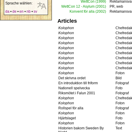
WettCon
(1999)
Reklamansva
Sprache wählen:
WettCon 12 - Asylum
(2001)
PR, web
da
•
de
•
en
•
nb
•
sv
Konvent för alla
(2002)
Reklamansva
Articles
Kolophon
Chefredak
Kolophon
Chefredak
Kolophon
Chefredak
Kolophon
Chefredak
Kolophon
Chefredak
Kolophon
Chefredak
Kolophon
Chefredak
Kolophon
Chefredak
Kolophon
Chefredak
Kolophon
Foton
Det skrivna ordet
Bild
En introduktion till friform
Fotograf
Nationell spelvecka
Foto
Riksmötet i Falun 2001
Fotograf
Kolophon
Chefredak
Kolophon
Foton
Rollspel för alla
Fotograf
Kolophon
Foton
Hjärtslaget
Foto
Kolophon
Foton
Historien bakom Sweden By
Text