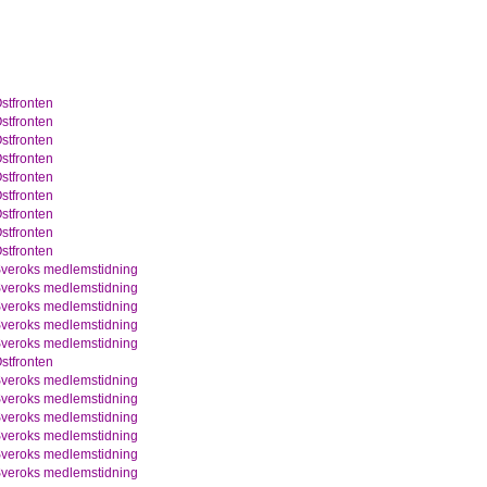
stfronten
stfronten
stfronten
stfronten
stfronten
stfronten
stfronten
stfronten
stfronten
veroks medlemstidning
veroks medlemstidning
veroks medlemstidning
veroks medlemstidning
veroks medlemstidning
stfronten
veroks medlemstidning
veroks medlemstidning
veroks medlemstidning
veroks medlemstidning
veroks medlemstidning
veroks medlemstidning