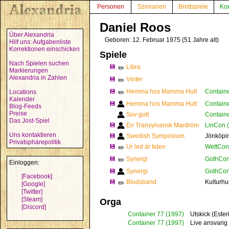
Personen
Szenarien
Brettspiele
Ko
Daniel Roos
Über Alexandria
Geboren: 12. Februar 1975 (51 Jahre alt)
Hilf uns: Aufgabenliste
Korrektionen einschicken
Spiele
Nach Spielen suchen
💾
Libra
✏️
Markierungen
Alexandria in Zahlen
💾
Vinter
✏️
💾
Hemma hos Mamma Hult
Containe
Locations
✏️
Kalender
💾
Hemma hos Mamma Hult
Containe
Blog-Feeds
Preise
Sov gott
Containe
Das Jost-Spiel
💾
En Transylvansk Mardröm
LinCon 
Uns kontaktieren
💾
Swedish Symposium
Jönköpi
Privatsphärepolitik
💾
Ur led är tiden
WettCon 
✏️
💾
Synergi
GothCon
✏️
Einloggen:
💾
Synergi
GothCon
[Facebook]
💾
Blodsband
Kulturhu
✏️
[Google]
[Twitter]
[Steam]
Orga
[Discord]
Container 77
(1997)
Utskick (Ester
Container 77
(1997)
Live ansvarig