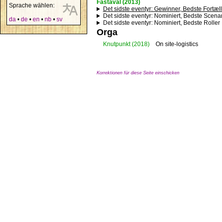
Fastaval (2013)
Sprache wählen:
Det sidste eventyr
: Gewinner, Bedste Fortæl
Det sidste eventyr
: Nominiert, Bedste Scena
da
•
de
•
en
•
nb
•
sv
Det sidste eventyr
: Nominiert, Bedste Roller
Orga
Knutpunkt
(2018)
On site-logistics
Korrektionen für diese Seite einschicken