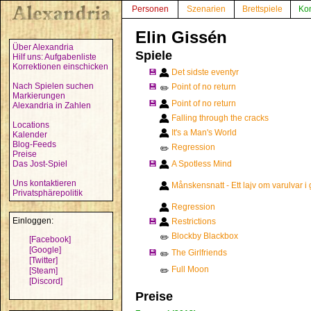
Personen
Szenarien
Brettspiele
Ko
Elin Gissén
Über Alexandria
Spiele
Hilf uns: Aufgabenliste
Korrektionen einschicken
💾
Det sidste eventyr
Nach Spielen suchen
💾
Point of no return
✏️
Markierungen
💾
Point of no return
Alexandria in Zahlen
Falling through the cracks
Locations
It's a Man's World
Kalender
Blog-Feeds
Regression
✏️
Preise
Das Jost-Spiel
💾
A Spotless Mind
Uns kontaktieren
Månskensnatt - Ett lajv om varulvar i
Privatsphärepolitik
Regression
Einloggen:
💾
Restrictions
Blockby Blackbox
✏️
[Facebook]
[Google]
💾
The Girlfriends
✏️
[Twitter]
Full Moon
[Steam]
✏️
[Discord]
Preise