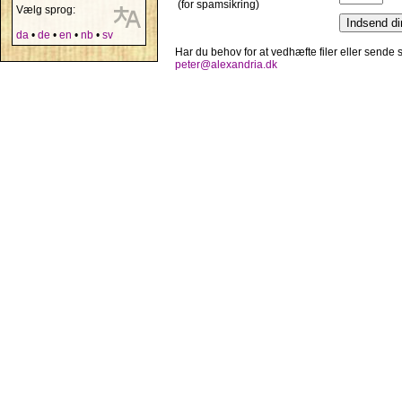
(for spamsikring)
Vælg sprog:
da
•
de
•
en
•
nb
•
sv
Har du behov for at vedhæfte filer eller sende
peter@alexandria.dk