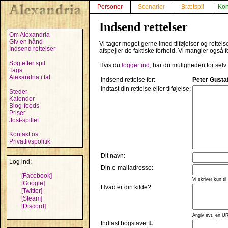
Personer
Scenarier
Brætspil
Kon
Indsend rettelser
Om Alexandria
Giv en hånd
Vi tager meget gerne imod tilføjelser og rettel
Indsend rettelser
afspejler de faktiske forhold. Vi mangler også f
Søg efter spil
Hvis du
logger ind
, har du muligheden for selv
Tags
Alexandria i tal
Indsend rettelse for:
Peter Gusta
Indtast din rettelse eller tilføjelse:
Steder
Kalender
Blog-feeds
Priser
Jost-spillet
Kontakt os
Privatlivspolitik
Dit navn:
Log ind:
Din e-mailadresse:
[Facebook]
Vi skriver kun til
[Google]
Hvad er din kilde?
[Twitter]
[Steam]
[Discord]
Angiv evt. en UR
Indtast bogstavet
L
: