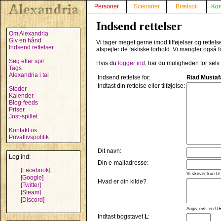
Personer
Scenarier
Brætspil
Kon
Indsend rettelser
Om Alexandria
Giv en hånd
Vi tager meget gerne imod tilføjelser og rettel
Indsend rettelser
afspejler de faktiske forhold. Vi mangler også f
Søg efter spil
Hvis du
logger ind
, har du muligheden for selv
Tags
Alexandria i tal
Indsend rettelse for:
Riad Mustaf
Indtast din rettelse eller tilføjelse:
Steder
Kalender
Blog-feeds
Priser
Jost-spillet
Kontakt os
Privatlivspolitik
Dit navn:
Log ind:
Din e-mailadresse:
[Facebook]
Vi skriver kun til
[Google]
Hvad er din kilde?
[Twitter]
[Steam]
[Discord]
Angiv evt. en UR
Indtast bogstavet
L
: