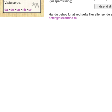
(for spamsikring)
Vælg sprog:
da
•
de
•
en
•
nb
•
sv
Har du behov for at vedhæfte filer eller sende
peter@alexandria.dk