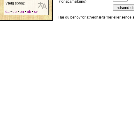
(for spamsikring)
Vælg sprog:
da
•
de
•
en
•
nb
•
sv
Har du behov for at vedhæfte filer eller sende