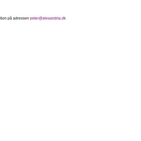
mation på adressen
peter@alexandria.dk