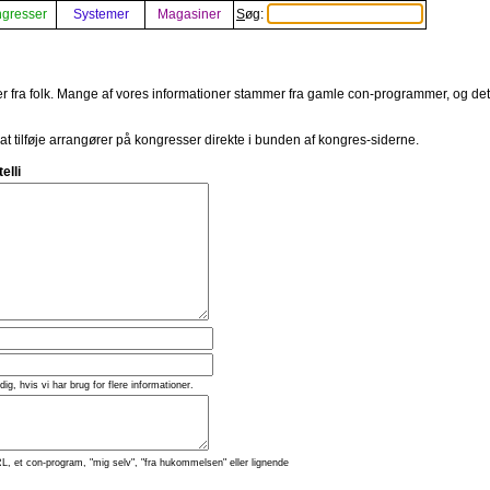
gresser
Systemer
Magasiner
Søg:
er fra folk. Mange af vores informationer stammer fra gamle con-programmer, og det er
 at tilføje arrangører på kongresser direkte i bunden af kongres-siderne.
elli
 dig, hvis vi har brug for flere informationer.
L, et con-program, "mig selv", "fra hukommelsen" eller lignende