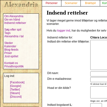
Personer
Scenarier
Brætspil
Kon
Indsend rettelser
Om Alexandria
Giv en hånd
Vi tager meget gerne imod tilføjelser og rettels
Indsend rettelser
scenarier.
Søg efter spil
Hvis du
logger ind
, har du muligheden for selv
Tags
Alexandria i tal
Indsend rettelse for:
Chiara Locat
Indtast din rettelse eller tilføjelse:
Steder
Kalender
Blog-feeds
Priser
Jost-spillet
Kontakt os
Privatlivspolitik
Dit navn:
Log ind:
Din e-mailadresse:
[Facebook]
Vi skriver kun til
[Google]
Hvad er din kilde?
[Twitter]
[Steam]
[Discord]
Angiv evt. en UR
Indtast bogstavet
L
: