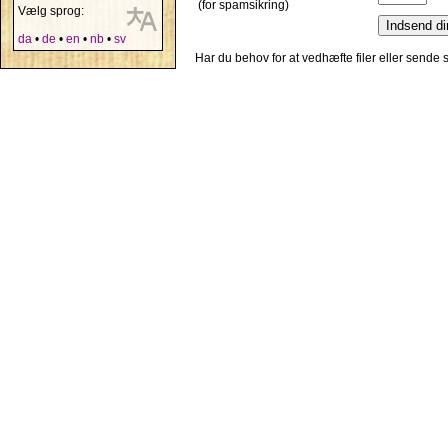
(for spamsikring)
Vælg sprog:
da
•
de
•
en
•
nb
•
sv
Har du behov for at vedhæfte filer eller sende