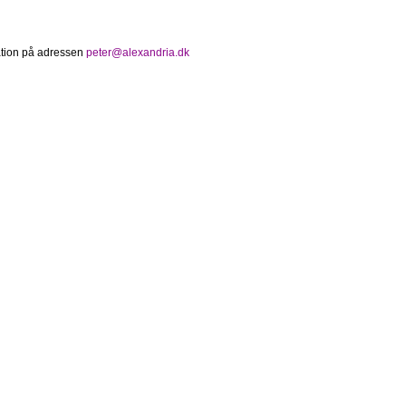
mation på adressen
peter@alexandria.dk