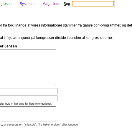
gresser
Systemer
Magasiner
Søg:
er fra folk. Mange af vores informationer stammer fra gamle con-programmer, og det er
 at tilføje arrangører på kongresser direkte i bunden af kongres-siderne.
ner Jensen
 dig, hvis vi har brug for flere informationer.
L, et con-program, "mig selv", "fra hukommelsen" eller lignende