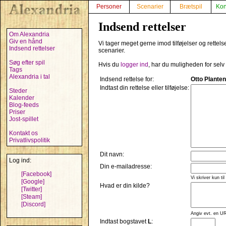
Personer
Scenarier
Brætspil
Kon
Indsend rettelser
Om Alexandria
Giv en hånd
Vi tager meget gerne imod tilføjelser og rettels
Indsend rettelser
scenarier.
Søg efter spil
Hvis du
logger ind
, har du muligheden for selv
Tags
Alexandria i tal
Indsend rettelse for:
Otto Plante
Indtast din rettelse eller tilføjelse:
Steder
Kalender
Blog-feeds
Priser
Jost-spillet
Kontakt os
Privatlivspolitik
Dit navn:
Log ind:
Din e-mailadresse:
[Facebook]
Vi skriver kun til
[Google]
Hvad er din kilde?
[Twitter]
[Steam]
[Discord]
Angiv evt. en UR
Indtast bogstavet
L
: