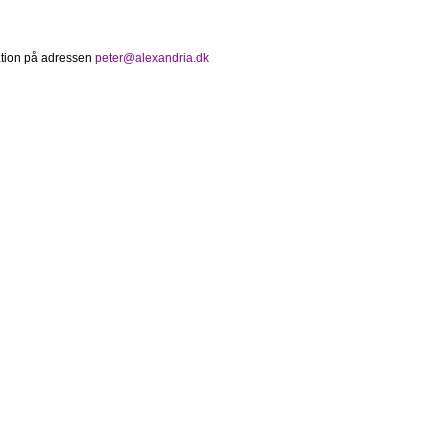
mation på adressen
peter@alexandria.dk