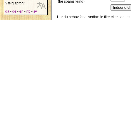
(for spamsikring)
Vælg sprog:
da
•
de
•
en
•
nb
•
sv
Har du behov for at vedhæfte filer eller sende