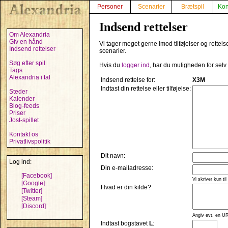
Personer
Scenarier
Brætspil
Kon
Indsend rettelser
Om Alexandria
Giv en hånd
Vi tager meget gerne imod tilføjelser og rettels
Indsend rettelser
scenarier.
Søg efter spil
Hvis du
logger ind
, har du muligheden for selv
Tags
Alexandria i tal
Indsend rettelse for:
X3M
Indtast din rettelse eller tilføjelse:
Steder
Kalender
Blog-feeds
Priser
Jost-spillet
Kontakt os
Privatlivspolitik
Dit navn:
Log ind:
Din e-mailadresse:
[Facebook]
Vi skriver kun til
[Google]
Hvad er din kilde?
[Twitter]
[Steam]
[Discord]
Angiv evt. en UR
Indtast bogstavet
L
: