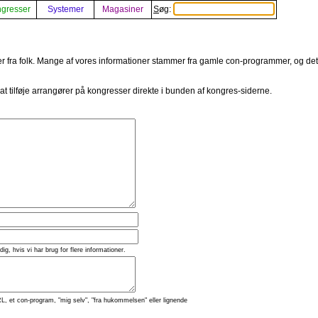
gresser
Systemer
Magasiner
Søg:
er fra folk. Mange af vores informationer stammer fra gamle con-programmer, og det er
 at tilføje arrangører på kongresser direkte i bunden af kongres-siderne.
 dig, hvis vi har brug for flere informationer.
L, et con-program, "mig selv", "fra hukommelsen" eller lignende