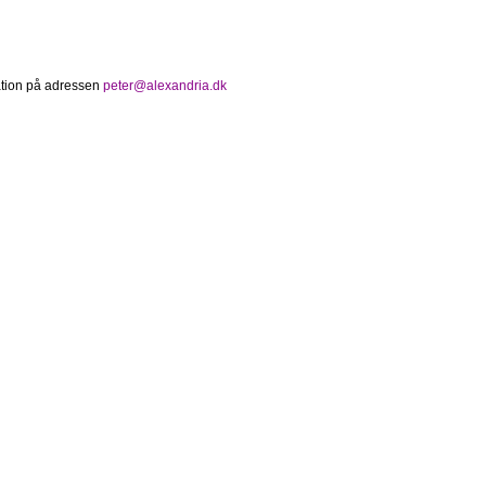
mation på adressen
peter@alexandria.dk