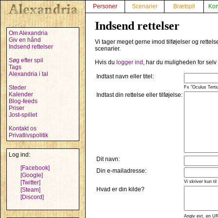
Personer
Scenarier
Brætspil
Kon
Indsend rettelser
Om Alexandria
Giv en hånd
Vi tager meget gerne imod tilføjelser og rettels
Indsend rettelser
scenarier.
Søg efter spil
Hvis du
logger ind
, har du muligheden for selv
Tags
Alexandria i tal
Indtast navn eller titel:
Steder
Fx "Oculus Tertiu
Kalender
Indtast din rettelse eller tilføjelse:
Blog-feeds
Priser
Jost-spillet
Kontakt os
Privatlivspolitik
Log ind:
Dit navn:
[Facebook]
Din e-mailadresse:
[Google]
[Twitter]
Vi skriver kun til
Hvad er din kilde?
[Steam]
[Discord]
Angiv evt. en UR