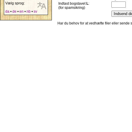
Vælg sprog:
Indtast bogstavet
L
:
(for spamsikring)
da
•
de
•
en
•
nb
•
sv
Har du behov for at vedhæfte filer eller sende