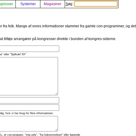
gresser
Systemer
Magasiner
Søg:
er fra folk. Mange af vores informationer stammer fra gamle con-programmer, og det er
 at tilføje arrangører på kongresser direkte i bunden af kongres-siderne.
s" eller "Spiltræf XII"
 dig, hvis vi har brug for flere informationer.
L, et con-program, "mig selv", "fra hukommelsen" eller lignende