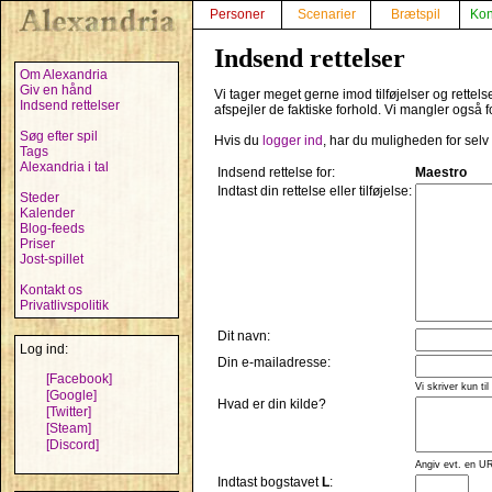
Personer
Scenarier
Brætspil
Kon
Indsend rettelser
Om Alexandria
Giv en hånd
Vi tager meget gerne imod tilføjelser og rettel
Indsend rettelser
afspejler de faktiske forhold. Vi mangler også f
Søg efter spil
Hvis du
logger ind
, har du muligheden for selv
Tags
Alexandria i tal
Indsend rettelse for:
Maestro
Indtast din rettelse eller tilføjelse:
Steder
Kalender
Blog-feeds
Priser
Jost-spillet
Kontakt os
Privatlivspolitik
Dit navn:
Log ind:
Din e-mailadresse:
[Facebook]
Vi skriver kun til
[Google]
Hvad er din kilde?
[Twitter]
[Steam]
[Discord]
Angiv evt. en UR
Indtast bogstavet
L
: