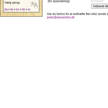
(for spamsikring)
Vælg sprog:
da
•
de
•
en
•
nb
•
sv
Har du behov for at vedhæfte filer eller sende
peter@alexandria.dk