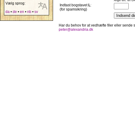
Angiv evt. en UR
Vælg sprog:
Indtast bogstavet
L
:
(for spamsikring)
da
•
de
•
en
•
nb
•
sv
Har du behov for at vedhæfte filer eller sende
peter@alexandria.dk