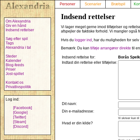
Personer
Scenarier
Brætspil
Kon
Indsend rettelser
Om Alexandria
Giv en hånd
Vi tager meget gerne imod tilføjelser og rettel
Indsend rettelser
afspejler de faktiske forhold. Vi mangler også f
Søg efter spil
Hvis du
logger ind
, har du muligheden for selv
Tags
Alexandria i tal
Bemærk: Du kan
tilføje arrangører direkte
til e
Steder
Indsend rettelse for:
Borås Spelko
Kalender
Indtast din rettelse eller tilføjelse:
Blog-feeds
Priser
Jost-spillet
Kontakt os
Privatlivspolitik
Log ind:
Dit navn:
[Facebook]
Din e-mailadresse:
[Google]
[Twitter]
Vi skriver kun til
[Steam]
Hvad er din kilde?
[Discord]