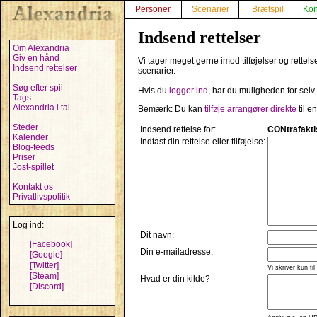
Personer
Scenarier
Brætspil
Kon
Indsend rettelser
Om Alexandria
Giv en hånd
Vi tager meget gerne imod tilføjelser og rettels
Indsend rettelser
scenarier.
Søg efter spil
Hvis du
logger ind
, har du muligheden for selv
Tags
Alexandria i tal
Bemærk: Du kan
tilføje arrangører direkte
til e
Steder
Indsend rettelse for:
CONtrafakti
Kalender
Indtast din rettelse eller tilføjelse:
Blog-feeds
Priser
Jost-spillet
Kontakt os
Privatlivspolitik
Log ind:
Dit navn:
[Facebook]
Din e-mailadresse:
[Google]
[Twitter]
Vi skriver kun til
[Steam]
Hvad er din kilde?
[Discord]