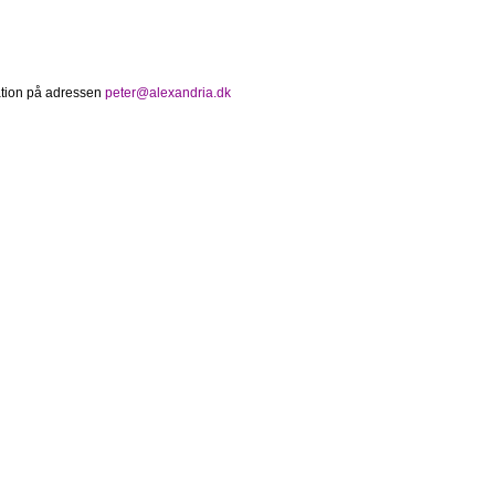
mation på adressen
peter@alexandria.dk