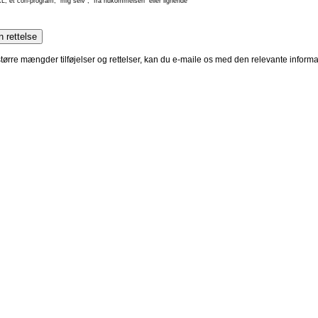
L, et con-program, "mig selv", "fra hukommelsen" eller lignende
 større mængder tilføjelser og rettelser, kan du e-maile os med den relevante infor