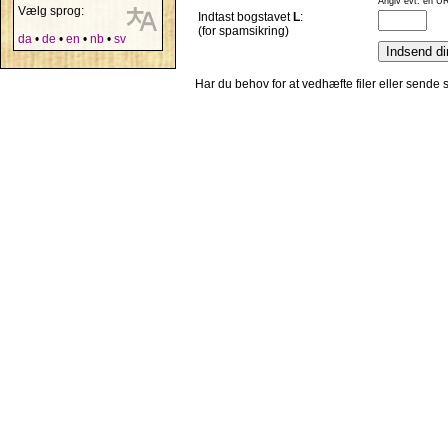
Angiv evt. en UR
Vælg sprog:
Indtast bogstavet
L
:
(for spamsikring)
da
•
de
•
en
•
nb
•
sv
Har du behov for at vedhæfte filer eller sende