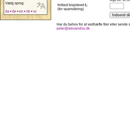
Angiv evt. en UR
Vælg sprog:
Indtast bogstavet
L
:
(for spamsikring)
da
•
de
•
en
•
nb
•
sv
Har du behov for at vedhæfte filer eller sende
peter@alexandria.dk