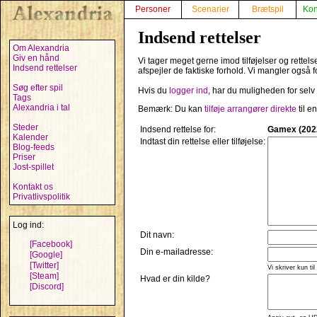
Personer
Scenarier
Brætspil
Kon
Indsend rettelser
Om Alexandria
Giv en hånd
Vi tager meget gerne imod tilføjelser og rettel
Indsend rettelser
afspejler de faktiske forhold. Vi mangler også f
Søg efter spil
Hvis du
logger ind
, har du muligheden for selv
Tags
Alexandria i tal
Bemærk: Du kan
tilføje arrangører direkte
til e
Steder
Indsend rettelse for:
Gamex (202
Kalender
Indtast din rettelse eller tilføjelse:
Blog-feeds
Priser
Jost-spillet
Kontakt os
Privatlivspolitik
Log ind:
Dit navn:
[Facebook]
Din e-mailadresse:
[Google]
[Twitter]
Vi skriver kun til
[Steam]
Hvad er din kilde?
[Discord]