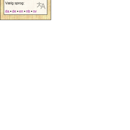
Vælg sprog:
da
•
de
•
en
•
nb
•
sv