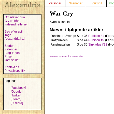
Personer
Scenarier
Brætspil
Kon
War Cry
Om Alexandria
Giv en hånd
Svenskt fansin
Indsend rettelser
Nævnt i følgende artikler
Søg efter spil
Tags
Fanzines i Sverige
Side 36
Rubicon #4
(Febru
Alexandria i tal
Träffpunkten
Side 44
Rubicon #9
(Febru
Fansinspalten
Side 35
Sinkadus #33
(No
Steder
Kalender
Blog-feeds
Priser
Indsend rettelser for denne side
Jost-spillet
Kontakt os
Privatlivspolitik
Log ind:
[Facebook]
[Google]
[Twitter]
[Steam]
[Discord]