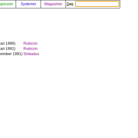
gresser
Systemer
Magasiner
Søg:
ari 1990)
Rubicon
ari 1991)
Rubicon
vember 1991)
Sinkadus