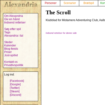
Personer
Scenarier
Brætspil
Kon
The Scroll
Om Alexandria
Giv en hånd
Klubblad for Mistamere Adventuring Club, Aalb
Indsend rettelser
Søg efter spil
Tags
Indsend rettelser for denne side
Alexandria i tal
Steder
Kalender
Blog-feeds
Priser
Jost-spillet
Kontakt os
Privatlivspolitik
Log ind:
[Facebook]
[Google]
[Twitter]
[Steam]
[Discord]