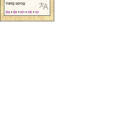
Vælg sprog:
da
•
de
•
en
•
nb
•
sv