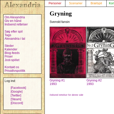
Personer
Scenarier
Brætspil
Kon
Gryning
Om Alexandria
Giv en hånd
Svenskt fansin
Indsend rettelser
Søg efter spil
Tags
Alexandria i tal
Steder
Kalender
Blog-feeds
Priser
Jost-spillet
Kontakt os
Privatlivspolitik
Gryning #1
Gryning #2
Log ind:
1993
1993
[Facebook]
[Google]
[Twitter]
Indsend rettelser for denne side
[Steam]
[Discord]