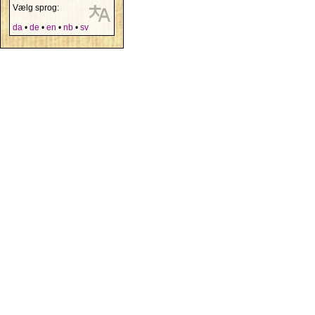
Vælg sprog:
da
•
de
•
en
•
nb
•
sv