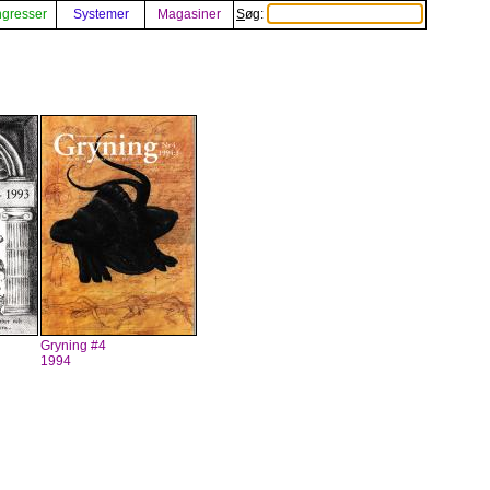
gresser
Systemer
Magasiner
Søg:
Gryning #4
1994