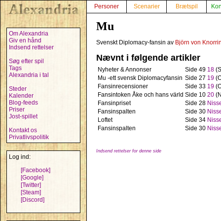
Personer
Scenarier
Brætspil
Kon
Mu
Om Alexandria
Giv en hånd
Svenskt Diplomacy-fansin av
Björn von Knorri
Indsend rettelser
Nævnt i følgende artikler
Søg efter spil
Tags
Nyheter & Annonser
Side 49
18
(S
Alexandria i tal
Mu -ett svensk Diplomacyfansin
Side 27
19
(O
Fansinrecensioner
Side 33
19
(O
Steder
Fansintoken Åke och hans värld
Side 10
20
(N
Kalender
Blog-feeds
Fansinpriset
Side 28
Niss
Priser
Fansinspalten
Side 30
Niss
Jost-spillet
Loftet
Side 34
Niss
Fansinspalten
Side 30
Niss
Kontakt os
Privatlivspolitik
Indsend rettelser for denne side
Log ind:
[Facebook]
[Google]
[Twitter]
[Steam]
[Discord]