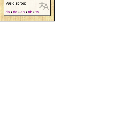
Vælg sprog:
da
•
de
•
en
•
nb
•
sv