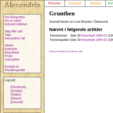
Personer
Scenarier
Brætspil
Kon
Grunthen
Om Alexandria
Giv en hånd
Svenskt fansin av Love Brande i Östersund
Indsend rettelser
Nævnt i følgende artikler
Søg efter spil
Tags
Fansinpriset
Side 28
NisseNytt 1996-02
(19
Alexandria i tal
Fansinspalten
Side 30
NisseNytt 1996-02
(19
Steder
Kalender
Indsend rettelser for denne side
Blog-feeds
Priser
Jost-spillet
Kontakt os
Privatlivspolitik
Log ind:
[Facebook]
[Google]
[Twitter]
[Steam]
[Discord]