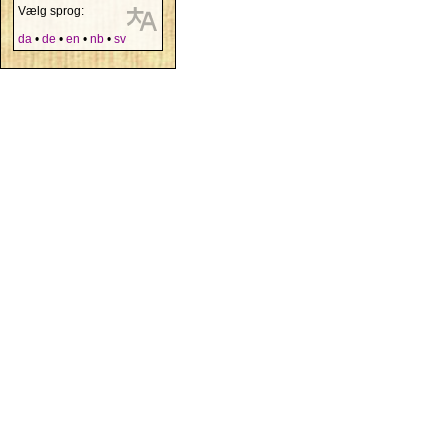
Vælg sprog:
da
•
de
•
en
•
nb
•
sv