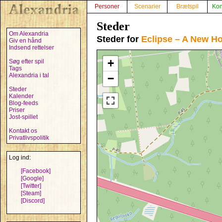
Personer
Scenarier
Brætspil
Kon
Steder
Om Alexandria
Steder for
Eclipse – A New H
Giv en hånd
Indsend rettelser
+
Søg efter spil
Tags
Alexandria i tal
−
Steder
Kalender
Blog-feeds
Priser
Jost-spillet
Kontakt os
Privatlivspolitik
Log ind:
[Facebook]
[Google]
[Twitter]
[Steam]
[Discord]