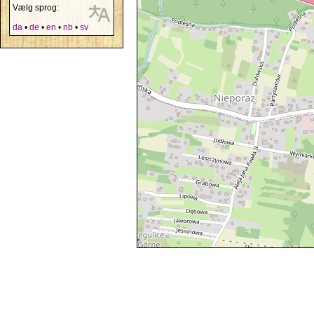
Vælg sprog:
da
•
de
•
en
•
nb
•
sv