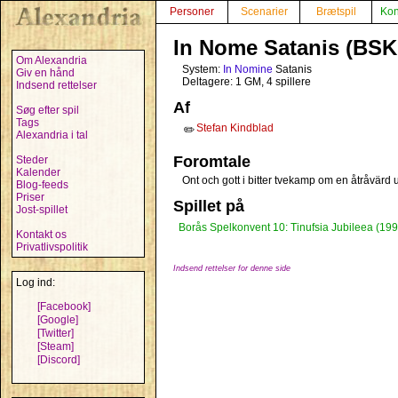
Personer
Scenarier
Brætspil
Kon
In Nome Satanis (BSK
Om Alexandria
System:
In Nomine
Satanis
Giv en hånd
Deltagere: 1 GM, 4 spillere
Indsend rettelser
Af
Søg efter spil
Tags
Stefan Kindblad
✏️
Alexandria i tal
Foromtale
Steder
Kalender
Ont och gott i bitter tvekamp om en åtråvärd u
Blog-feeds
Priser
Spillet på
Jost-spillet
Borås Spelkonvent 10: Tinufsia Jubileea (199
Kontakt os
Privatlivspolitik
Indsend rettelser for denne side
Log ind:
[Facebook]
[Google]
[Twitter]
[Steam]
[Discord]