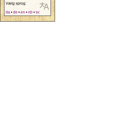
Vælg sprog:
da
•
de
•
en
•
nb
•
sv