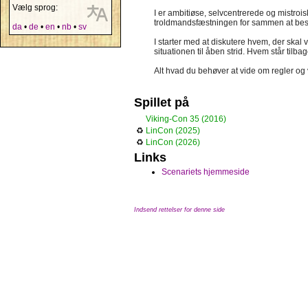
Vælg sprog:
I er ambitiøse, selvcentrerede og mistroi
troldmandsfæstningen for sammen at besk
da
•
de
•
en
•
nb
•
sv
I starter med at diskutere hvem, der ska
situationen til åben strid. Hvem står tilb
Alt hvad du behøver at vide om regler og 
Spillet på
Viking-Con 35 (2016)
♻
LinCon (2025)
♻
LinCon (2026)
Links
Scenariets hjemmeside
Indsend rettelser for denne side