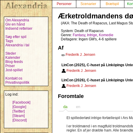
Personer
Scenarier
Brætspil
Kon
Ærketroldmandens d
Om Alexandria
(AKA:
The Death of Rapacus
,
Last Magus St
Giv en hånd
Indsend rettelser
System: Death of Rapacus
Genre:
Fantasy
,
Intrige
,
Komedie
Søg efter spil
Deltagere: Ingen GM's, 4-6 spillere
Tags
Alexandria i tal
Af
Steder
Frederik J. Jensen
✏️
Kalender
Blog-feeds
LinCon (2025), C-huset på Linköpings Unive
Priser
Jost-spillet
Frederik J. Jensen
Kontakt os
LinCon (2026), C-huset på Linköpings Unive
Privatlivspolitik
Frederik J. Jensen
Log ind:
Foromtale
[Facebook]
da
en
[Google]
[Twitter]
[Steam]
Et spillederløst intrige-fortællespil i Ars 
[Discord]
I er troldmænd i en magtfuld troldmandsf
regler. En af jer dræbte ham. Alle brændte 