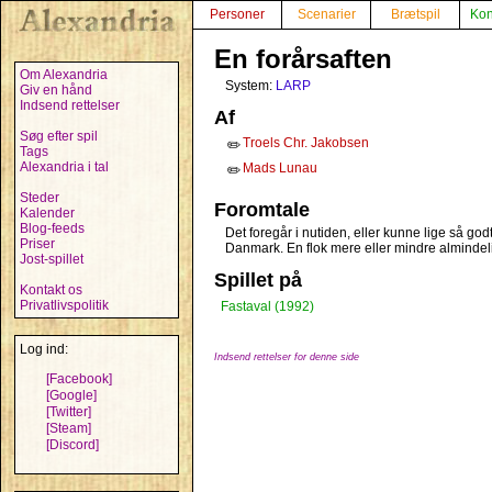
Personer
Scenarier
Brætspil
Kon
En forårsaften
Om Alexandria
System:
LARP
Giv en hånd
Indsend rettelser
Af
Søg efter spil
Troels Chr. Jakobsen
✏️
Tags
Alexandria i tal
Mads Lunau
✏️
Steder
Foromtale
Kalender
Blog-feeds
Det foregår i nutiden, eller kunne lige så god
Priser
Danmark. En flok mere eller mindre almindel
Jost-spillet
Spillet på
Kontakt os
Privatlivspolitik
Fastaval (1992)
Log ind:
Indsend rettelser for denne side
[Facebook]
[Google]
[Twitter]
[Steam]
[Discord]