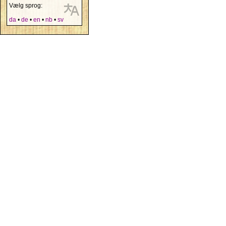
Vælg sprog:
da
•
de
•
en
•
nb
•
sv